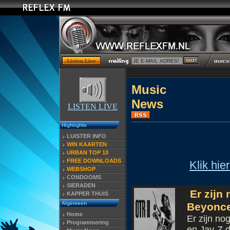
Music
N
LISTEN LIVE
Highlights
LUISTER INFO
WIN KAARTEN
URBAN TOP 10
FREE DOWNLOADS
Klik hie
WEBSHOP
CONDOOMS
SIERADEN
Er zijn
KAPPER THUIS
Algemeen
Beyonce
Home
Er zijn no
Programmering
en Jay-Z d