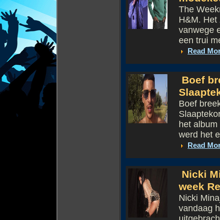
The Weekn
H&M. Het 
vanwege ee
een trui m
Read Mo
Boef br
Slaapte
Boef breek
Slaaptekor
het album 
werd het e
Read Mo
Nicki Mi
week Re
Nicki Mina
vandaag h
uitgebrac