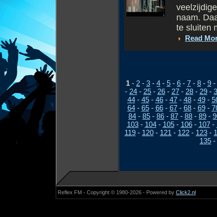
veelzijdige
naam. Daar
te sluiten 
Read Mo
1
-
2
-
3
-
4
-
5
-
6
-
7
-
8
-
9
-
24
-
25
-
26
-
27
-
28
-
29
-
44
-
45
-
46
-
47
-
48
-
49
-
5
64
-
65
-
66
-
67
-
68
-
69
-
7
84
-
85
-
86
-
87
-
88
-
89
-
9
103
-
104
-
105
-
106
-
107
-
119
-
120
-
121
-
122
-
123
-
135
Reflex FM - Copyright © 1980-2026 - Powered by
Click2.nl