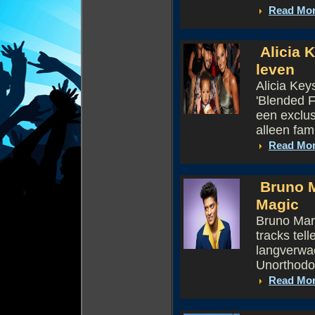
Read Mo
Alicia K
leven
Alicia Key
'Blended F
een exclus
alleen famil
Read Mo
Bruno M
Magic
Bruno Mars
tracks tel
langverwac
Unorthodo
Read Mo