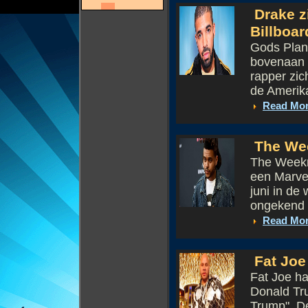
Drake z
Billboar
Gods Plan
bovenaan 
rapper zic
de Amerikaa
Read Mo
The Wee
The Weeknd
een Marvel
juni in de
ongekend tr
Read Mo
Fat Joe 
Fat Joe ha
Donald Tru
Trump". De