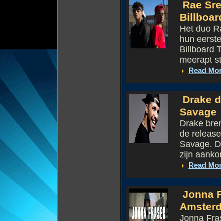
Rae Sre
Billboar
Het duo Ra
hun eerst
Billboard 
meerapt s
Read Mo
Drake d
Savage
Drake bren
de release
Savage. De
zijn aank
Read Mo
Jonna Fr
Amster
Jonna Fras