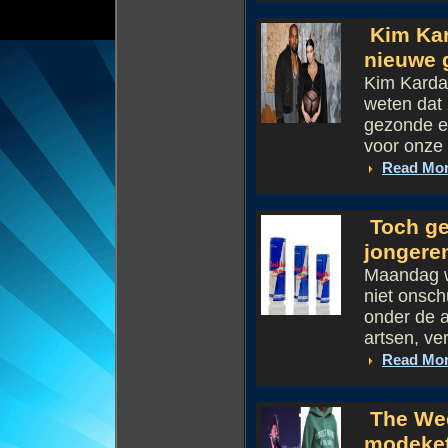
Kim Kar
nieuwe 
Kim Kardas
weten dat 
gezonde e
voor onze 
Read Mo
Toch ge
jongere
Maandag w
niet onsch
onder de a
artsen, ve
Read Mo
The Wee
modeke