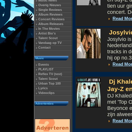
Music News
tien uur g
Overig Nieuws
Single Reviews
concert. D
Album Reviews
Read Mo
Concert Reviews
Album Releases
In The Movies
Josylvio
Artist Bio's
Talent Scout
Josylvio i
Vandaag op TV
Nederland.
Contact
tracks in d
hij op no.3
Music
Read Mo
Events
PLAYLIST
Reflex TV (test)
Talent Scout
Dj Khal
Urban Top 100
Jay-Z e
Lyrics
Videoclips
DJ Khaled 
met 'Top 
Advertenties
Beyonce e
zijn alweer
Read Mo