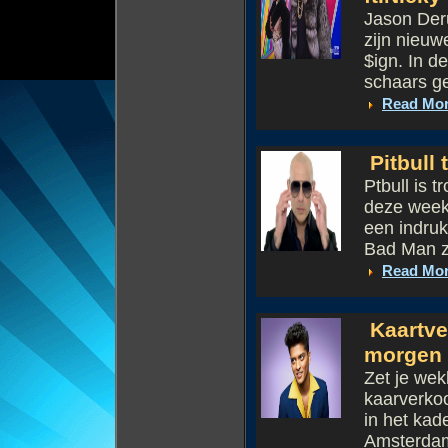
Jason Deru
zijn nieuw
$ign. In d
schaars g
Read Mo
Pitbull
Ptbull is 
deze week 
een indruk
Bad Man zi
Read Mo
Kaartve
morgen
Zet je we
kaarverko
in het kad
Amsterdam.