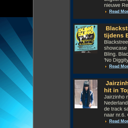
nieuwe Ref
Read Mo
Blackst
tijdens 
Blackstre
showcase i
Bling. Bla
'No Diggity
Read Mo
Jairzin
hit in T
Jairzinho 
Nederlands
de track 
naar nr.6. 
Read Mo