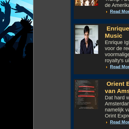
de Amerika
Read Mo
Enrique 
Music
Enrique Ig
voor de re
voormalig
royalty's u
Read Mo
Orient 
van Ams
Dat hard 
Amsterdam
namelijk 
Orint Expr
Read Mo