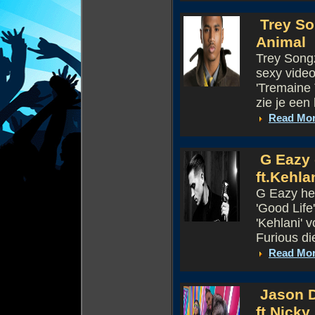
Trey So
Animal
Trey Songz
sexy video
'Tremaine 
zie je een 
Read Mo
G Eazy d
ft.Kehla
G Eazy hee
'Good Life
'Kehlani' 
Furious die
Read Mo
Jason D
ft.Nicky