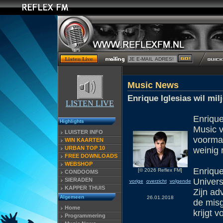
Music News
Enrique Iglesias wil mi
LISTEN LIVE
Enrique
Highlights
Music v
LUISTER INFO
voormal
WIN KAARTEN
URBAN TOP 10
weinig 
FREE DOWNLOADS
WEBSHOP
Enrique
[© 2026 Reflex FM]
CONDOOMS
SIERADEN
Univers
vorige
overzicht
volgende
KAPPER THUIS
Zijn ad
Algemeen
26.01.2018
de misg
Home
krijgt 
Programmering