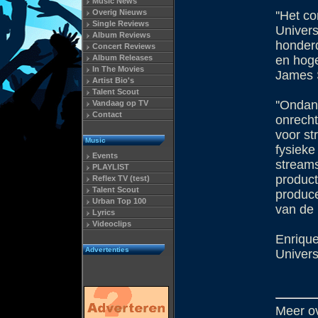
Music News
Overig Nieuws
''Het c
Single Reviews
Univers
Album Reviews
honderd
Concert Reviews
Album Releases
en hoge
In The Movies
James 
Artist Bio's
Talent Scout
''Ondan
Vandaag op TV
Contact
onrecht
voor st
Music
fysieke
Events
streams
PLAYLIST
product
Reflex TV (test)
Talent Scout
produce
Urban Top 100
van de 
Lyrics
Videoclips
Enrique
Advertenties
Universa
Meer ov