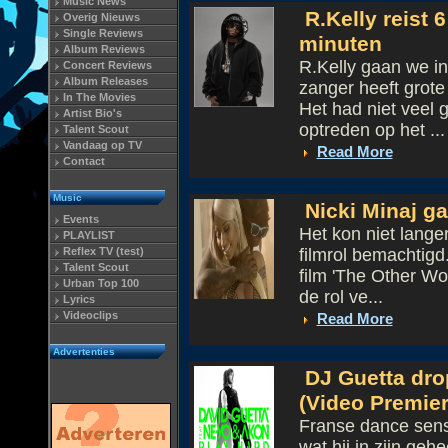
Music News
R.Kelly reist 
Overig Nieuws
Single Reviews
minuten
Album Reviews
R.Kelly gaan we in
Concert Reviews
Album Releases
zanger heeft grote
In The Movies
Het had niet veel 
Artist Bio's
optreden op het ...
Talent Scout
Vandaag op TV
Read More
Contact
Music
Nicki Minaj g
Events
Het kon niet langer
PLAYLIST
Reflex TV (test)
filmrol bemachtigd
Talent Scout
film 'The Other Wo
Urban Top 100
de rol ve...
Lyrics
Videoclips
Read More
Advertenties
DJ Guetta drop
(Video Premier
Franse dance sens
wat hij in zijn geh