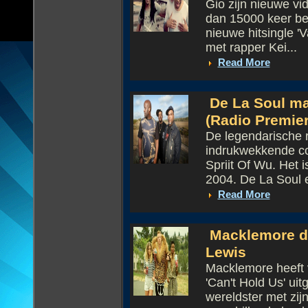
Gio zijn nieuwe vi
dan 15000 keer be
nieuwe hitsingle 
met rapper Kei...
Read More
De La Soul m
(Radio Premier
De legendarische 
indrukwekkende co
Spriit Of Wu. Het i
2004. De La Soul 
Read More
Macklemore dr
Lewis
Macklemore heeft 
'Can't Hold Us' ui
wereldster met zijn