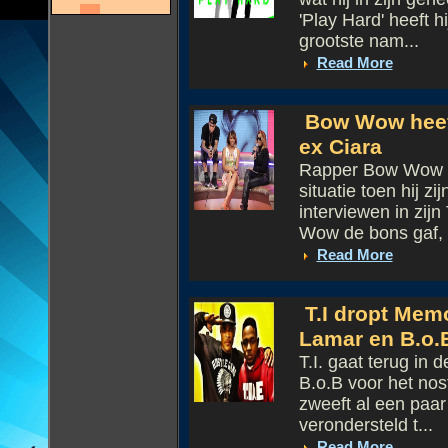
'Play Hard' heeft 
grootste nam...
Read More
Bow Wow heeft 
ex Ciara
Rapper Bow Wow b
situatie toen hij z
interviewen in zij
Wow de bons gaf, e
Read More
T.I dropt Mem
Lamar en B.o.
T.I. gaat terug in 
B.o.B voor het nos
zweeft al een paa
verondersteld t...
Read More