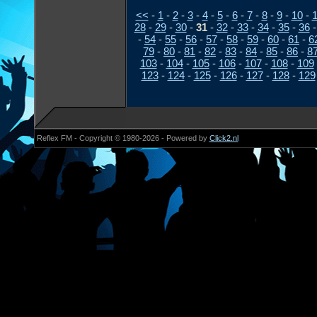
<<
-
1
-
2
-
3
-
4
-
5
-
6
-
7
-
8
-
9
-
10
-
1
28
-
29
-
30
-
31
-
32
-
33
-
34
-
35
-
36
-
54
-
55
-
56
-
57
-
58
-
59
-
60
-
61
-
6
79
-
80
-
81
-
82
-
83
-
84
-
85
-
86
-
8
103
-
104
-
105
-
106
-
107
-
108
-
109
123
-
124
-
125
-
126
-
127
-
128
-
129
Reflex FM - Copyright © 1980-2026 - Powered by
Click2.nl