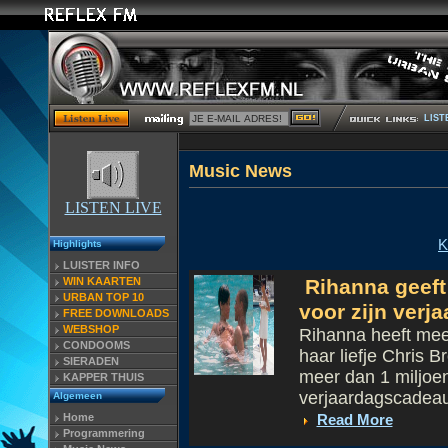
LIST
Musi
LISTEN LIVE
K
Highlights
LUISTER INFO
WIN KAARTEN
Rihanna geeft
URBAN TOP 10
voor zijn verj
FREE DOWNLOADS
WEBSHOP
Rihanna heeft mee
CONDOOMS
haar liefje Chris 
SIERADEN
meer dan 1 miljoen
KAPPER THUIS
verjaardagscadeaut
Algemeen
Home
Read More
Programmering