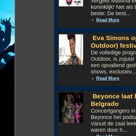
Vergeet Maxima en
koninklijk! Net als 
beste: De best...
Read More
Eva Simons op
Outdoor) festi
De volledige prog
Outdoor, is zojuis
een opvallend gedu
shows, exclusiev...
Read More
Beyonce laat h
Belgrado
Concertgangers in 
Beyonce het podiu
Vanuit de zaal lee
waren door h...