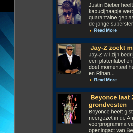
Justin Bieber heeft
kapucijnaapje wer
quarantaine gepla
de jonge superster 
Read More
Jay-Z zoekt m
Jay-Z wil zijn bedri
een platenlabel e
doet momenteel he
en Rihan...
Read More
Beyonce laat 
grondvesten
Beyonce heeft gis
neergezet in de 
voorprogramma van
openingact van Bey