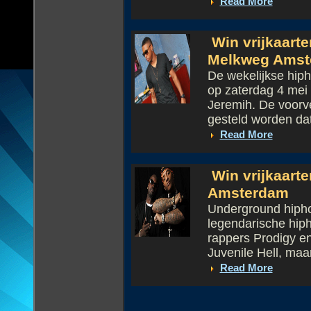
Read More
Win vrijkaart
Melkweg Amst
De wekelijkse hi
op zaterdag 4 mei
Jeremih. De voorv
gesteld worden da
Read More
Win vrijkaart
Amsterdam
Underground hipho
legendarische hip
rappers Prodigy e
Juvenile Hell, maa
Read More