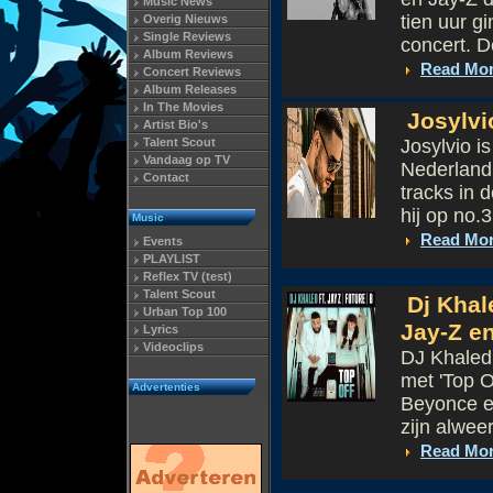
Music News
tien uur g
Overig Nieuws
Single Reviews
concert. D
Album Reviews
Read Mo
Concert Reviews
Album Releases
In The Movies
Josylvio
Artist Bio's
Talent Scout
Josylvio i
Vandaag op TV
Nederland.
Contact
tracks in d
hij op no.3
Music
Read Mo
Events
PLAYLIST
Reflex TV (test)
Talent Scout
Dj Khal
Urban Top 100
Jay-Z e
Lyrics
Videoclips
DJ Khaled 
met 'Top 
Advertenties
Beyonce e
zijn alweer
Read Mo