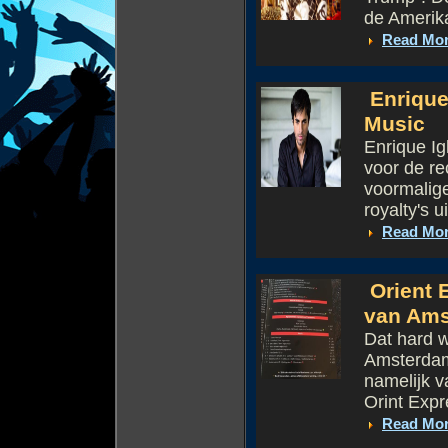
de Amerika
Read Mo
Enrique 
Music
Enrique Ig
voor de re
voormalig
royalty's u
Read Mo
Orient 
van Ams
Dat hard 
Amsterdam
namelijk 
Orint Expr
Read Mo