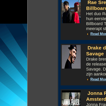
Rae Sre
Billboar
Het duo Ra
hun eerst
Billboard 
meerapt s
Read Mo
Drake d
Savage
Drake bren
de release
Savage. De
zijn aank
Read Mo
Jonna Fr
Amster
Jonna Fras