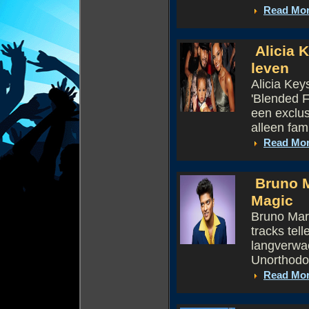
Read Mo
Alicia K
leven
Alicia Key
'Blended F
een exclus
alleen famil
Read Mo
Bruno M
Magic
Bruno Mars
tracks tel
langverwac
Unorthodo
Read Mo