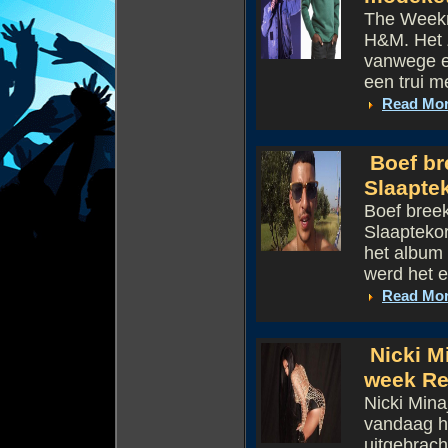
The Weekn
H&M. Het 
vanwege ee
een trui m
Read Mo
Boef br
Slaapte
Boef breek
Slaaptekor
het album 
werd het e
Read Mo
Nicki Mi
week Re
Nicki Mina
vandaag h
uitgebrac