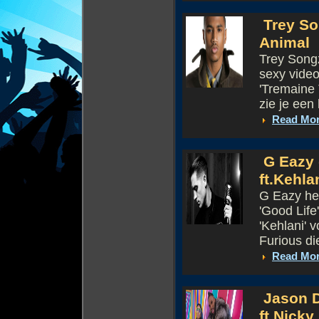
Trey So
Animal
Trey Songz
sexy video
'Tremaine 
zie je een 
Read Mo
G Eazy d
ft.Kehla
G Eazy hee
'Good Life
'Kehlani' 
Furious die
Read Mo
Jason D
ft.Nicky