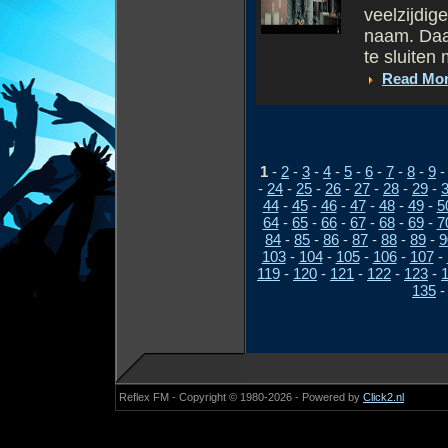
veelzijdige
naam. Daar
te sluiten 
Read Mo
1
-
2
-
3
-
4
-
5
-
6
-
7
-
8
-
9
-
24
-
25
-
26
-
27
-
28
-
29
-
44
-
45
-
46
-
47
-
48
-
49
-
5
64
-
65
-
66
-
67
-
68
-
69
-
7
84
-
85
-
86
-
87
-
88
-
89
-
9
103
-
104
-
105
-
106
-
107
-
119
-
120
-
121
-
122
-
123
-
135
Reflex FM - Copyright © 1980-2026 - Powered by
Click2.nl