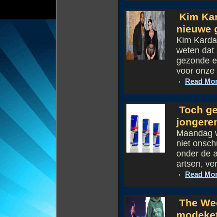
Kim Kar
nieuwe 
Kim Kardas
weten dat 
gezonde e
voor onze 
Read Mo
Toch ge
jongere
Maandag w
niet onsch
onder de a
artsen, ve
Read Mo
The Wee
modeke