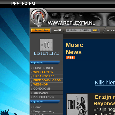
Music
N
LISTEN LIVE
Highlights
LUISTER INFO
WIN KAARTEN
URBAN TOP 10
FREE DOWNLOADS
Klik hie
WEBSHOP
CONDOOMS
SIERADEN
Er zijn
KAPPER THUIS
Algemeen
Beyonce
Home
Er zijn no
Programmering
en Jay-Z d