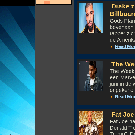
Drake z
Billboar
Gods Plan
bovenaan 
rapper zic
de Amerikaa
Read Mo
The Wee
The Weeknd
een Marvel
juni in de
ongekend tr
Read Mo
Fat Joe 
Fat Joe ha
Donald Tru
Trump". De