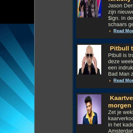
Jason Deru
zijn nieuw
$ign. In d
schaars g
Read Mo
Pitbull
Ptbull is 
deze week 
een indruk
Bad Man zi
Read Mo
Kaartve
morgen
Zet je we
kaarverko
in het kad
Amsterdam.