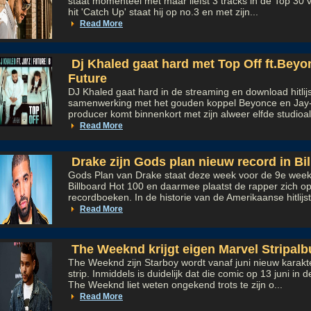
staat momenteel met maar liefst 3 tracks in de Top 30 v
hit 'Catch Up' staat hij op no.3 en met zijn...
Read More
Dj Khaled gaat hard met Top Off ft.Beyo
Future
DJ Khaled gaat hard in de streaming en download hitlijs
samenwerking met het gouden koppel Beyonce en Jay
producer komt binnenkort met zijn alweer elfde studioal
Read More
Drake zijn Gods plan nieuw record in Bi
Gods Plan van Drake staat deze week voor de 9e wee
Billboard Hot 100 en daarmee plaatst de rapper zich o
recordboeken. In de historie van de Amerikaanse hitlijst 
Read More
The Weeknd krijgt eigen Marvel Stripal
The Weeknd zijn Starboy wordt vanaf juni nieuw karakt
strip. Inmiddels is duidelijk dat die comic op 13 juni in d
The Weeknd liet weten ongekend trots te zijn o...
Read More