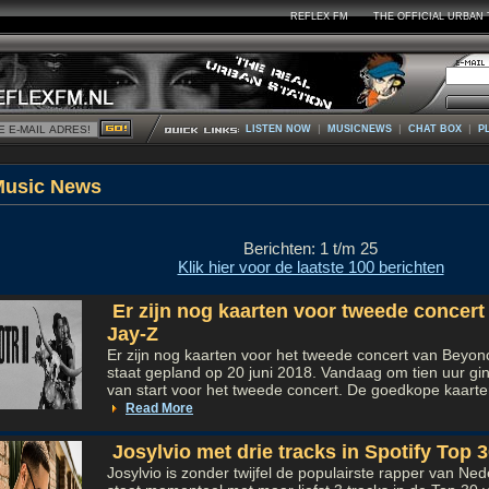
REFLEX FM
THE OFFICIAL URBAN 
|
|
|
LISTEN NOW
MUSICNEWS
CHAT BOX
P
Music Ne
Berichten: 1 t/m 25
Klik hier voor de laatste 100 berichten
Er zijn nog kaarten voor tweede concer
Jay-Z
Er zijn nog kaarten voor het tweede concert van Beyon
staat gepland op 20 juni 2018. Vandaag om tien uur gi
van start voor het tweede concert. De goedkope kaarte
Read More
Josylvio met drie tracks in Spotify Top 
Josylvio is zonder twijfel de populairste rapper van Ne