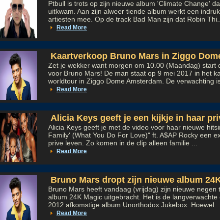
Ptbull is trots op zijn nieuwe album 'Climate Change' d
uitkwam. Aan zijn alweer tiende album werkt een indruk
artiesten mee. Op de track Bad Man zijn dat Robin Thi..
Read More
Kaartverkoop Bruno Mars in Ziggo Dome
Zet je wekker want morgen om 10.00 (Maandag) start 
voor Bruno Mars! De man staat op 9 mei 2017 in het k
worldtour in Ziggo Dome Amsterdam. De verwachting is 
Read More
Alicia Keys geeft je een kijkje in haar pr
Alicia Keys geeft je met de video voor haar nieuwe hits
Family' (What You Do For Love)" ft. A$AP Rocky een excl
prive leven. Zo komen in de clip alleen familie ...
Read More
Bruno Mars dropt zijn nieuwe album 24
Bruno Mars heeft vandaag (vrijdag) zijn nieuwe negen t
album 24K Magic uitgebracht. Het is de langverwachte o
2012 afkomstige album Unorthodox Jukebox. Hoewel ..
Read More