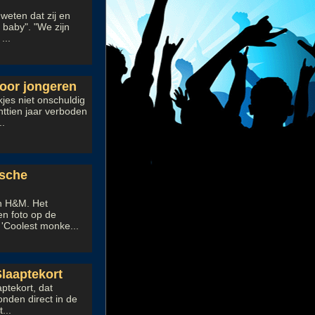
weten dat zij en
 baby". "We zijn
...
oor jongeren
es niet onschuldig
httien jaar verboden
..
ische
n H&M. Het
n foto op de
 'Coolest monke...
laaptekort
ptekort, dat
onden direct in de
...