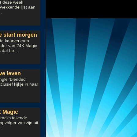
at deze week
wekkende lijst aan
.
 start morgen
de kaarverkoop
ader van 24K Magic
dat he...
ive leven
ingle 'Blended
usief kijkje in haar
K Magic
racks tellende
pvolger van zijn uit
.