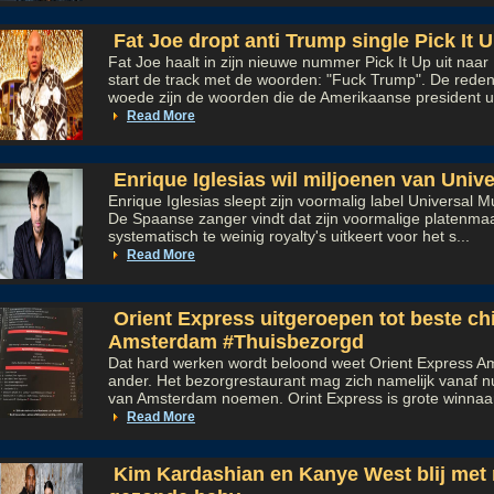
Fat Joe dropt anti Trump single Pick It 
Fat Joe haalt in zijn nieuwe nummer Pick It Up uit naa
start de track met de woorden: "Fuck Trump". De reden
woede zijn de woorden die de Amerikaanse president uit
Read More
Enrique Iglesias wil miljoenen van Univ
Enrique Iglesias sleept zijn voormalig label Universal M
De Spaanse zanger vindt dat zijn voormalige platenma
systematisch te weinig royalty's uitkeert voor het s...
Read More
Orient Express uitgeroepen tot beste ch
Amsterdam #Thuisbezorgd
Dat hard werken wordt beloond weet Orient Express A
ander. Het bezorgrestaurant mag zich namelijk vanaf 
van Amsterdam noemen. Orint Express is grote winnaar
Read More
Kim Kardashian en Kanye West blij met