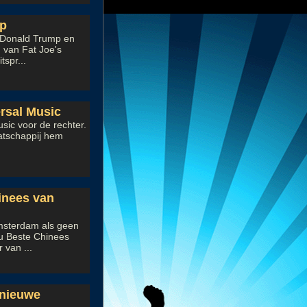
Up
r Donald Trump en
 van Fat Joe's
spr...
ersal Music
usic voor de rechter.
atschappij hem
inees van
msterdam als geen
nu Beste Chinees
 van ...
 nieuwe