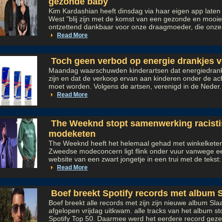
gezonde baby
Kim Kardashian heeft dinsdag via haar eigen app laten 
West "blij zijn met de komst van een gezonde en mooie
ontzettend dankbaar voor onze draagmoeder, die onze 
Read More
Toch geen verbod op energie drankjes v
Maandag waarschuwden kinderartsen dat energiedrankj
zijn en dat de verkoop ervan aan kinderen onder de ac
moet worden. Volgens de artsen, verenigd in de Neder.
Read More
The Weeknd stopt samenwerking racist
modeketen
The Weeknd heeft het helemaal gehad met winkelkete
Zweedse modeconcern ligt flink onder vuur vanwege ee
website van een zwart jongetje in een trui met de tekst:
Read More
Boef breekt Spotify records met album S
Boef breekt alle records met zijn zijn nieuwe album Slaa
afgelopen vrijdag uitkwam. alle tracks van het album st
Spotify Top 50. Daarmee werd het eerdere record gezet