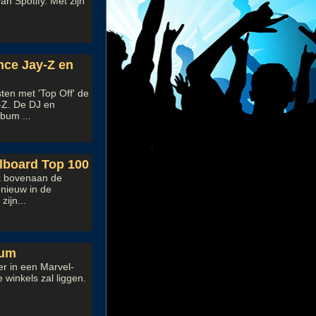
an Spotify. Met zijn
nce Jay-Z en
ten met 'Top Off' de
-Z. De DJ en
bum ...
llboard Top 100
k bovenaan de
pnieuw in de
zijn...
bum
er in een Marvel-
e winkels zal liggen.