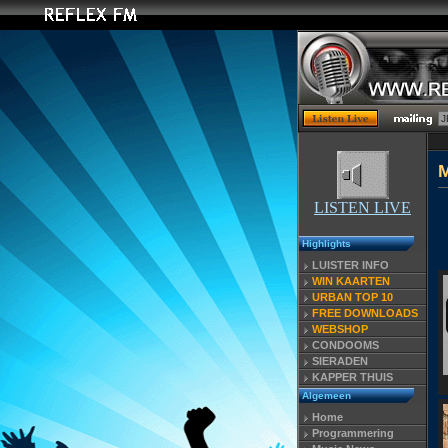
LISTEN LIVE
Highlights
LUISTER INFO
WIN KAARTEN
URBAN TOP 10
FREE DOWNLOADS
WEBSHOP
CONDOOMS
SIERADEN
KAPPER THUIS
Algemeen
Home
Programmering