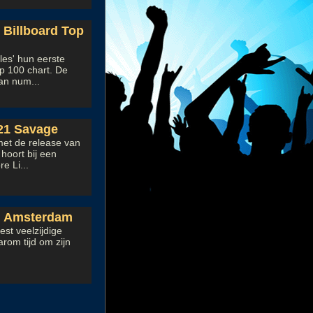
 Billboard Top
les' hun eerste
p 100 chart. De
an num...
 21 Savage
met de release van
hoort bij een
e Li...
eg Amsterdam
st veelzijdige
arom tijd om zijn