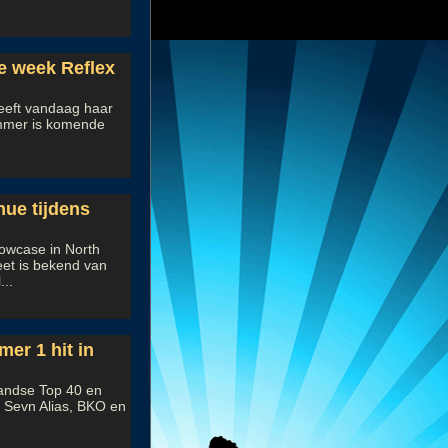
le week Reflex
heeft vandaag haar
ummer is komende
nue tijdens
owcase in North
eet is bekend van
...
er 1 hit in
landse Top 40 en
et Sevn Alias, BKO en