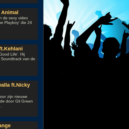
e Animal
n de sexy video
he Playboy' die 24
.
ft.Kehlani
ood Life'. Hij
e Soundtrack van de
lla ft.Nicky
oor zijn nieuwe
n de door Gil Green
..
hange