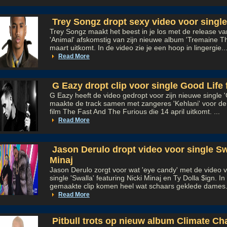
Trey Songz dropt sexy video voor singl
Trey Songz maakt het beest in je los met de release va
'Animal' afskomstig van zijn nieuwe album 'Tremaine T
maart uitkomt. In de video zie je een hoop in lingergie..
Read More
G Eazy dropt clip voor single Good Life 
G Eazy heeft de video gedropt voor zijn nieuwe single 'G
maakte de track samen met zangeres 'Kehlani' voor d
film The Fast And The Furious die 14 april uitkomt. ...
Read More
Jason Derulo dropt video voor single Swa
Minaj
Jason Derulo zorgt voor wat 'eye candy' met de video v
single 'Swalla' featuring Nicki Minaj en Ty Dolla $ign. I
gemaakte clip komen heel wat schaars geklede dames.
Read More
Pitbull trots op nieuw album Climate C