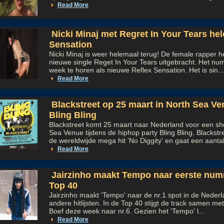
Read More
Nicki Minaj met Regret In Your Tears he
Sensation
Nicki Minaj is weer helemaal terug! De female rapper 
nieuwe single Reget In Your Tears uitgebracht. Het n
week te horen als nieuwe Reflex Sensation. Het is sin...
Read More
Blackstreet op 25 maart in North Sea Ve
Bling Bling
Blackstreet komt 25 maart naar Nederland voor een sh
Sea Venue tijdens de hiphop party Bling Bling. Blackstr
de wereldwijde mega hit 'No Diggity' en gaat een aantal
Read More
Jairzinho maakt Tempo naar eerste numm
Top 40
Jairzinho maakt 'Tempo' naar de nr.1 spot in de Neder
andere hitlijsten. In de Top 40 stijgt de track samen m
Boef deze week naar nr.6. Gezien het 'Tempo' l...
Read More