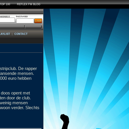
TOP 100
REFLEX FM BLOG
|
LAYLIST
CONTACT
 stripclub. De rapper
e dansende mensen.
.000 euro hebben
n doos opent met
ten door de club.
ts weinig mensen
ewoon verder. Slechts