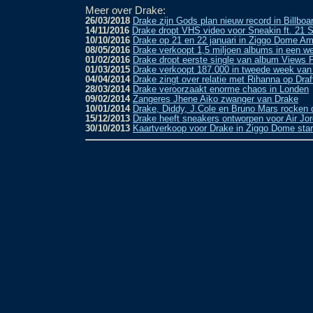
Meer over Drake:
26/03/2018
Drake zijn Gods plan nieuw record in Billboa
14/11/2016
Drake dropt VHS video voor Sneakin ft. 21 
10/10/2016
Drake op 21 en 22 januari in Ziggo Dome A
08/05/2016
Drake verkoopt 1,5 miljoen albums in een we
01/02/2016
Drake dropt eerste single van album Views 
01/03/2015
Drake verkoopt 187.000 in tweede week van
04/04/2014
Drake zingt over relatie met Rihanna op Dra
28/03/2014
Drake veroorzaakt enorme chaos in Londen
09/02/2014
Zangeres Jhene Aiko zwanger van Drake
10/01/2014
Drake, Diddy, J.Cole en Bruno Mars rocken
15/12/2013
Drake heeft sneakers ontworpen voor Air Jo
30/10/2013
Kaartverkoop voor Drake in Ziggo Dome start