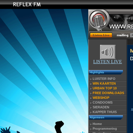
D
LISTEN LIVE
Highlights
LUISTER INFO
WIN KAARTEN
URBAN TOP 10
FREE DOWNLOADS
WEBSHOP
CONDOOMS
SIERADEN
v
KAPPER THUIS
Algemeen
Home
Programmering