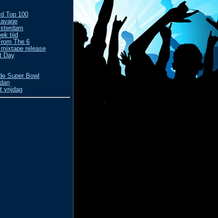
rd Top 100
Savage
msterdam
ek tijd
From The 6
 mixtape release
ft Day
 de Super Bowl
rdan
 vrijdag