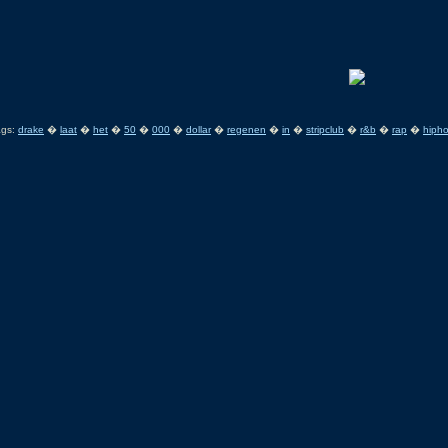
ags:
drake
�
laat
�
het
�
50
�
000
�
dollar
�
regenen
�
in
�
stripclub
�
r&b
�
rap
�
hiph