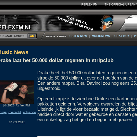
REFLEX FM
THE OFFICIAL URBAN 
|
|
|
LISTEN NOW
MUSICNEWS
CHAT BOX
P
Music News
rake laat het 50.000 dollar regenen in stripclub
Drake heeft het 50.000 dollar laten regenen in een
strooide 50.000 dollar uit over de hoofden van d
Een andere rapper, Bleu Davinci zou nog eens 25
uitgestrooid.
Op een filmpje is te zien hoe Drake een kartonne
pakketten geld erin. Vervolgens dwarrelen de biljet
[© 2026 Reflex FM]
Uiteindelijk ligt de vloer bezaaid met geld. Slech
orige
overzicht
volgende
hadden direct door wat er gebeurde en dansten g
een enkeling zag het geld en begon met graaien
04.03.2013