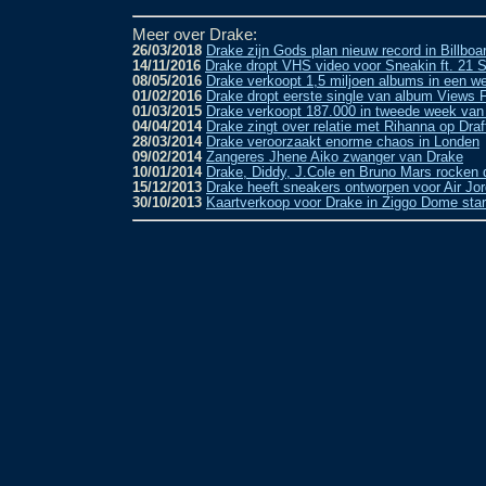
Meer over Drake:
26/03/2018
Drake zijn Gods plan nieuw record in Billboa
14/11/2016
Drake dropt VHS video voor Sneakin ft. 21 
08/05/2016
Drake verkoopt 1,5 miljoen albums in een we
01/02/2016
Drake dropt eerste single van album Views 
01/03/2015
Drake verkoopt 187.000 in tweede week van
04/04/2014
Drake zingt over relatie met Rihanna op Dra
28/03/2014
Drake veroorzaakt enorme chaos in Londen
09/02/2014
Zangeres Jhene Aiko zwanger van Drake
10/01/2014
Drake, Diddy, J.Cole en Bruno Mars rocken
15/12/2013
Drake heeft sneakers ontworpen voor Air Jo
30/10/2013
Kaartverkoop voor Drake in Ziggo Dome start