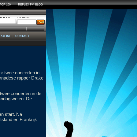
TOP 100
REFLEX FM BLOG
|
LAYLIST
CONTACT
r twee concerten in
anadese rapper Drake
 twee concerten in de
andag weten. De
n start. Na
sland en Frankrijk