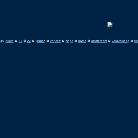
ags:
drake
�
21
�
22
�
januari
�
concert
�
ziggo
�
dome
�
amsterdam
�
voorverkoop
�
ti