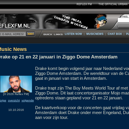
REFLEX FM
THE OFFICIAL URBAN 
|
|
|
LISTEN NOW
MUSICNEWS
CHAT BOX
P
Music News
rake op 21 en 22 januari in Ziggo Dome Amsterdam
Drake komt begin volgend jaar naar Nederland voo
Ziggo Dome Amsterdam. De wereldtour van de C
gaat in januari van start in Amsterdam.
Drake trapt zijn The Boy Meets World Tour af met
Ziggo Dome. Dit laat concertorganisator Mojo ma
[© 2026 Reflex FM]
optredens staan gepland voor 21 en 22 januari.
orige
overzicht
volgende
De kaartverkoop voor de concerten gaat vrijdag va
10.10.2016
Amsterdam doet Drake onder meer Engeland, Duit
aan voor zijn tour.