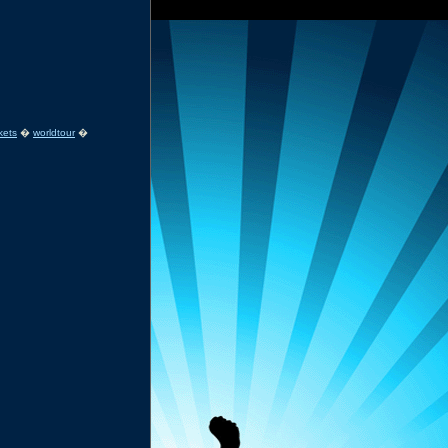
ckets
�
worldtour
�