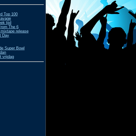
rd Top 100
Savage
ek tijd
From The 6
 mixtape release
ft Day
 de Super Bowl
rdan
 vrijdag