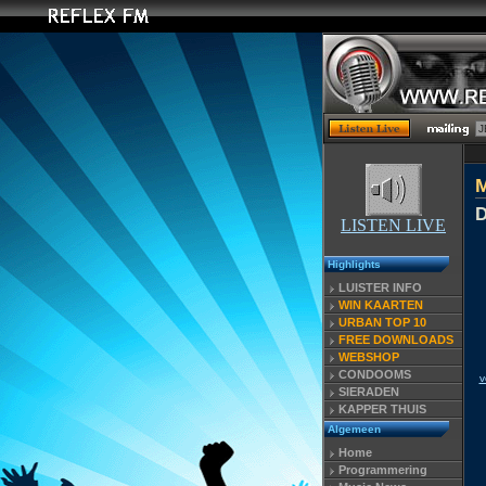
D
LISTEN LIVE
Highlights
LUISTER INFO
WIN KAARTEN
URBAN TOP 10
FREE DOWNLOADS
WEBSHOP
CONDOOMS
v
SIERADEN
KAPPER THUIS
Algemeen
Home
Programmering