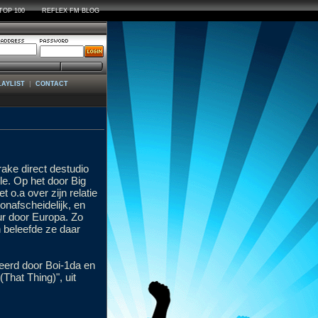
TOP 100
REFLEX FM BLOG
|
LAYLIST
CONTACT
rake direct destudio
e. Op het door Big
 o.a over zijn relatie
nafscheidelijk, en
ur door Europa. Zo
 beleefde ze daar
eerd door Boi-1da en
That Thing)", uit