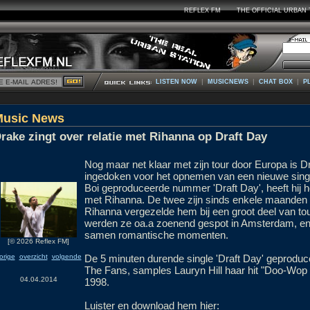
REFLEX FM
THE OFFICIAL URBAN 
|
|
|
LISTEN NOW
MUSICNEWS
CHAT BOX
P
Music News
rake zingt over relatie met Rihanna op Draft Day
Nog maar net klaar met zijn tour door Europa is D
ingedoken voor het opnemen van een nieuwe singl
Boi geproduceerde nummer 'Draft Day', heeft hij het
met Rihanna. De twee zijn sinds enkele maanden o
Rihanna vergezelde hem bij een groot deel van to
werden ze oa.a zoenend gespot in Amsterdam, en
samen romantische momenten.
[© 2026 Reflex FM]
orige
overzicht
volgende
De 5 minuten durende single 'Draft Day' geproduc
The Fans, samples Lauryn Hill haar hit "Doo-Wop (
04.04.2014
1998.
Luister en download hem hier: