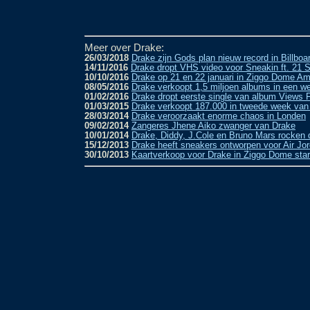
Meer over Drake:
26/03/2018
Drake zijn Gods plan nieuw record in Billboa
14/11/2016
Drake dropt VHS video voor Sneakin ft. 21 
10/10/2016
Drake op 21 en 22 januari in Ziggo Dome A
08/05/2016
Drake verkoopt 1,5 miljoen albums in een we
01/02/2016
Drake dropt eerste single van album Views 
01/03/2015
Drake verkoopt 187.000 in tweede week van
28/03/2014
Drake veroorzaakt enorme chaos in Londen
09/02/2014
Zangeres Jhene Aiko zwanger van Drake
10/01/2014
Drake, Diddy, J.Cole en Bruno Mars rocken
15/12/2013
Drake heeft sneakers ontworpen voor Air Jo
30/10/2013
Kaartverkoop voor Drake in Ziggo Dome start