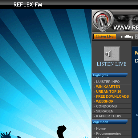
D
LISTEN LIVE
Highlights
LUISTER INFO
WIN KAARTEN
URBAN TOP 10
FREE DOWNLOADS
WEBSHOP
CONDOOMS
SIERADEN
v
KAPPER THUIS
Algemeen
Home
Programmering