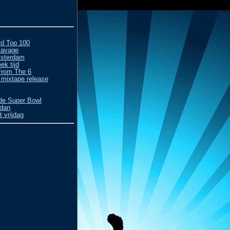
rd Top 100
Savage
msterdam
ek tijd
From The 6
 mixtape release
 de Super Bowl
rdan
 vrijdag