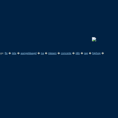
ags:
flo
�
rida
�
aangeklaagd
�
na
�
missen
�
concerte
�
r&b
�
rap
�
hiphop
�