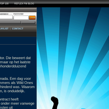
TOP 100
REFLEX FM BLOG
|
LAYLIST
CONTACT
or. Die beweert dat
maar op het laatste
eehonderdduizend
Canada. Een dag voor
nummers als Wild Ones
verhinderd was. Waarom
, is onduidelijk.
ntract heeft
n, onder meer vanwege
sten uit