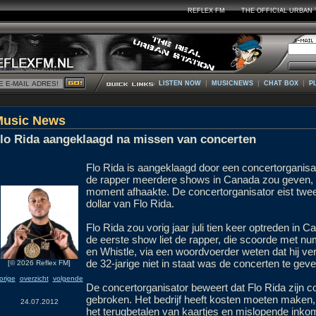
REFLEX FM
THE OFFICIAL URBAN 
|
|
|
LISTEN NOW
MUSICNEWS
CHAT BOX
P
Music News
lo Rida aangeklaagd na missen van concerten
Flo Rida is aangeklaagd door een concertorganisat
de rapper meerdere shows in Canada zou geven, 
moment afhaakte. De concertorganisator eist tw
dollar van Flo Rida.
Flo Rida zou vorig jaar juli tien keer optreden in 
de eerste show liet de rapper, die scoorde met 
en Whistle, via een woordvoerder weten dat hij 
de 32-jarige niet in staat was de concerten te geven
[© 2026 Reflex FM]
orige
overzicht
volgende
De concertorganisator beweert dat Flo Rida zijn co
gebroken. Het bedrijf heeft kosten moeten make
24.07.2012
het terugbetalen van kaartjes en mislopende inkom