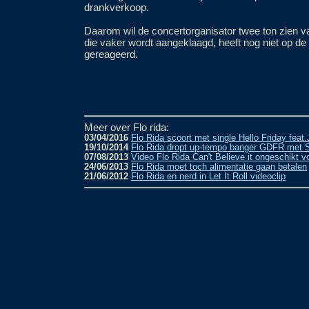
drankverkoop.
Daarom wil de concertorganisator twee ton zien va
die vaker wordt aangeklaagd, heeft nog niet op de
gereageerd.
Meer over Flo rida:
03/04/2016
Flo Rida scoort met single Hello Friday feat
19/10/2014
Flo Rida dropt up-tempo banger GDFR met 
07/08/2013
Video Flo Rida Can't Believe it ongeschikt vo
24/06/2013
Flo Rida moet toch alimentatie gaan betalen
21/06/2012
Flo Rida en nerd in Let It Roll videoclip