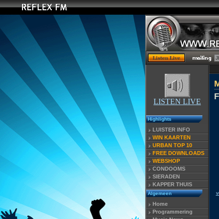
F
LISTEN LIVE
Highlights
LUISTER INFO
WIN KAARTEN
URBAN TOP 10
FREE DOWNLOADS
WEBSHOP
CONDOOMS
SIERADEN
KAPPER THUIS
v
Algemeen
Home
Programmering