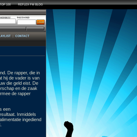
TOP 100
REFLEX FM BLOG
|
LAYLIST
CONTACT
nd. De rapper, die in
t hij de vader is van
uw die geld eist. De
aderschap en de zaak
armee de rapper
fs een
sultaat. Inmiddels
alimentatie ingediend
.