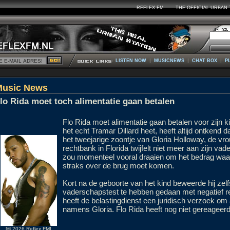
REFLEX FM
THE OFFICIAL URBAN 
|
|
|
LISTEN NOW
MUSICNEWS
CHAT BOX
P
Music News
lo Rida moet toch alimentatie gaan betalen
Flo Rida moet alimentatie gaan betalen voor zijn ki
het echt Tramar Dillard heet, heeft altijd ontkend da
het tweejarige zoontje van Gloria Holloway, de vro
rechtbank in Florida twijfelt niet meer aan zijn v
zou momenteel vooral draaien om het bedrag wa
straks over de brug moet komen.
Kort na de geboorte van het kind beweerde hij zel
vaderschapstest te hebben gedaan met negatief re
heeft de belastingdienst een juridisch verzoek om 
namens Gloria. Flo Rida heeft nog niet gereageerd
[© 2026 Reflex FM]