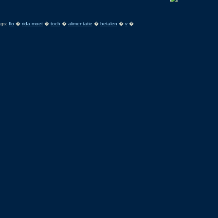
ags:
flo
�
rida.moet
�
toch
�
alimentatie
�
betalen
�
v
�