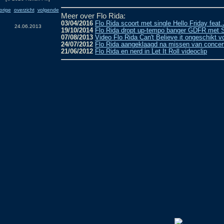
orige
overzicht
volgende
Meer over Flo Rida:
03/04/2016
Flo Rida scoort met single Hello Friday feat
24.06.2013
19/10/2014
Flo Rida dropt up-tempo banger GDFR met 
07/08/2013
Video Flo Rida Can't Believe it ongeschikt vo
24/07/2012
Flo Rida aangeklaagd na missen van concer
21/06/2012
Flo Rida en nerd in Let It Roll videoclip