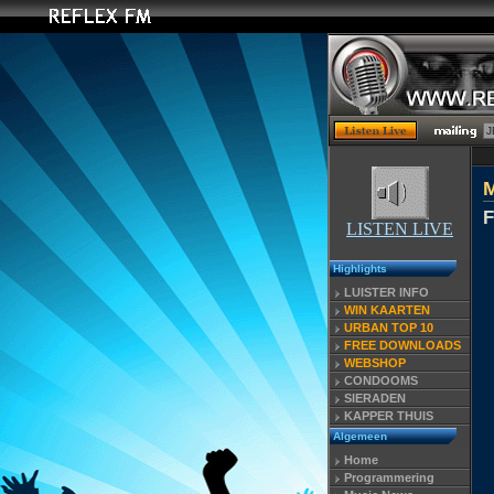
F
LISTEN LIVE
Highlights
LUISTER INFO
WIN KAARTEN
URBAN TOP 10
FREE DOWNLOADS
WEBSHOP
CONDOOMS
SIERADEN
KAPPER THUIS
Algemeen
Home
Programmering