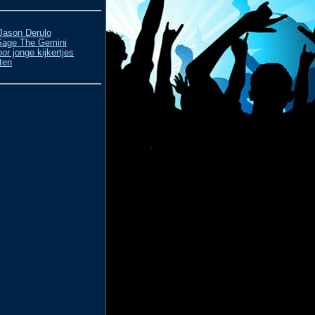
.Jason Derulo
Sage The Gemini
or jonge kijkertjes
ten