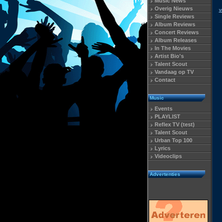
Music News
Overig Nieuws
v
Single Reviews
Album Reviews
Concert Reviews
Album Releases
In The Movies
Artist Bio's
Talent Scout
Vandaag op TV
Contact
Music
Events
PLAYLIST
Reflex TV (test)
Talent Scout
Urban Top 100
Lyrics
Videoclips
Advertenties