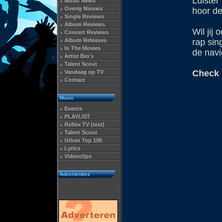
Luister
Music News
Overig Nieuws
hoor de
Single Reviews
Album Reviews
Wil jij
Concert Reviews
Album Releases
rap sin
In The Movies
de navi
Artist Bio's
Talent Scout
Check 
Vandaag op TV
Contact
Music
Events
PLAYLIST
Reflex TV (test)
Talent Scout
Urban Top 100
Lyrics
Videoclips
Advertenties