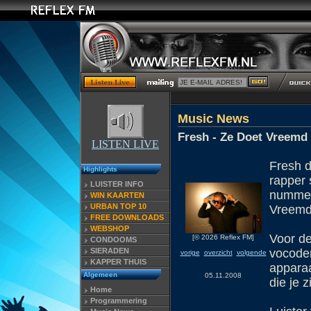
Music News
Fresh - Ze Doet Vreemd
LISTEN LIVE
Fresh 
Highlights
rapper 
LUISTER INFO
nummer 
WIN KAARTEN
URBAN TOP 10
Vreemd'
FREE DOWNLOADS
WEBSHOP
Voor de
[© 2026 Reflex FM]
CONDOOMS
SIERADEN
vocoder,
vorige
overzicht
volgende
KAPPER THUIS
apparaa
Algemeen
05.11.2008
die je z
Home
Programmering