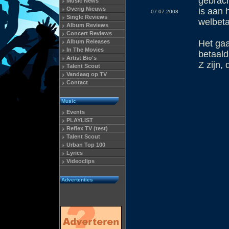
gebrach
Music News
Overig Nieuws
is aan 
07.07.2008
Single Reviews
welbet
Album Reviews
Concert Reviews
Album Releases
Het ga
In The Movies
betaald
Artist Bio's
Z zijn,
Talent Scout
Vandaag op TV
Contact
Music
Events
PLAYLIST
Reflex TV (test)
Talent Scout
Urban Top 100
Lyrics
Videoclips
Advertenties