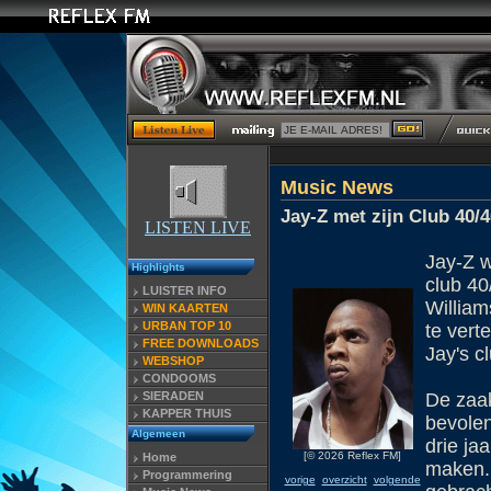
Music News
Jay-Z met zijn Club 40/4
LISTEN LIVE
Jay-Z w
Highlights
club 40
LUISTER INFO
William
WIN KAARTEN
URBAN TOP 10
te vert
FREE DOWNLOADS
Jay's c
WEBSHOP
CONDOOMS
SIERADEN
De zaak
KAPPER THUIS
bevole
Algemeen
drie ja
[© 2026 Reflex FM]
Home
maken.
Programmering
vorige
overzicht
volgende