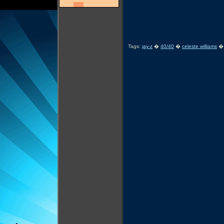
Tags:
jay-z
�
40/40
�
celeste williams
�