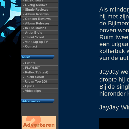
Music News
Overig Nieuws
Als minder
Single Reviews
Album Reviews
hij met zi
Concert Reviews
de Bijlmer
Album Releases
In The Movies
boven wond
Artist Bio's
Ruim twee 
Talent Scout
Vandaag op TV
een uitgaa
Contact
kofferbak 
van de aut
Music
Events
PLAYLIST
JayJay we
Reflex TV (test)
Talent Scout
dropte hij
Urban Top 100
Bij de sin
Lyrics
Videoclips
hieronder 
Advertenties
JayJay-Win