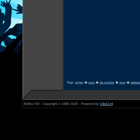
Tags:
jayjay
�
voor
�
de rechter
�
voor
�
witwa
Reflex FM - Copyright © 1980-2026 - Powered by
Click2.nl