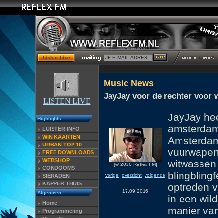
Music News
JayJay voor de rechter voor 
LISTEN LIVE
JayJay hee
Highlights
amsterdam
LUISTER INFO
WIN KAARTEN
Amsterdam
URBAN TOP 10
vuurwapeng
FREE DOWNLOADS
WEBSHOP
witwassen
[© 2026 Reflex FM]
CONDOOMS
blingbling
vorige
overzicht
volgende
SIERADEN
KAPPER THUIS
optreden v
17.09.2016
Algemeen
in een wild
Home
manier van
Programmering