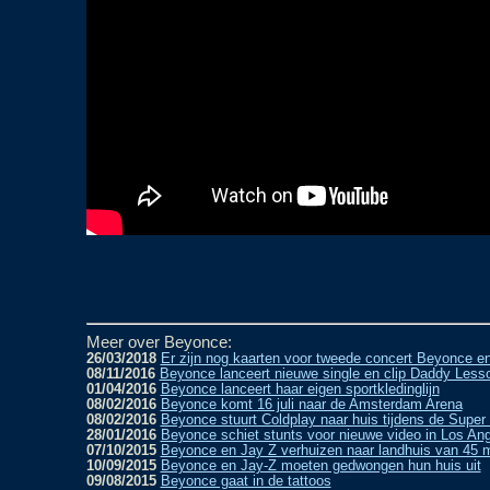
Meer over Beyonce:
26/03/2018
Er zijn nog kaarten voor tweede concert Beyonce e
08/11/2016
Beyonce lanceert nieuwe single en clip Daddy Less
01/04/2016
Beyonce lanceert haar eigen sportkledinglijn
08/02/2016
Beyonce komt 16 juli naar de Amsterdam Arena
08/02/2016
Beyonce stuurt Coldplay naar huis tijdens de Super
28/01/2016
Beyonce schiet stunts voor nieuwe video in Los An
07/10/2015
Beyonce en Jay Z verhuizen naar landhuis van 45 mi
10/09/2015
Beyonce en Jay-Z moeten gedwongen hun huis uit
09/08/2015
Beyonce gaat in de tattoos