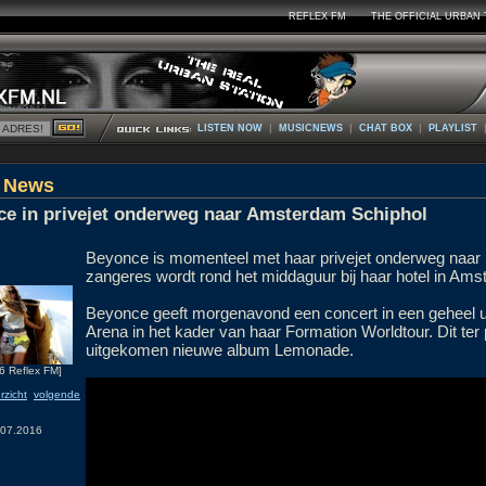
REFLEX FM
THE OFFICIAL URBAN 
|
|
|
LISTEN NOW
MUSICNEWS
CHAT BOX
PLAYLIST
 News
e in privejet onderweg naar Amsterdam Schiphol
Beyonce is momenteel met haar privejet onderweg naar S
zangeres wordt rond het middaguur bij haar hotel in Am
Beyonce geeft morgenavond een concert in een geheel 
Arena in het kader van haar Formation Worldtour. Dit ter
uitgekomen nieuwe album Lemonade.
6 Reflex FM]
rzicht
volgende
.07.2016