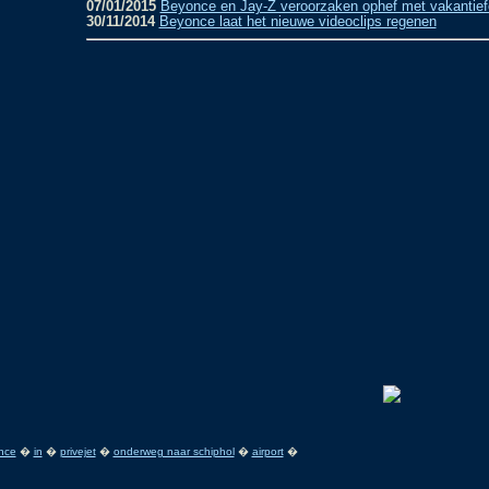
07/01/2015
Beyonce en Jay-Z veroorzaken ophef met vakantief
30/11/2014
Beyonce laat het nieuwe videoclips regenen
nce
�
in
�
privejet
�
onderweg naar schiphol
�
airport
�