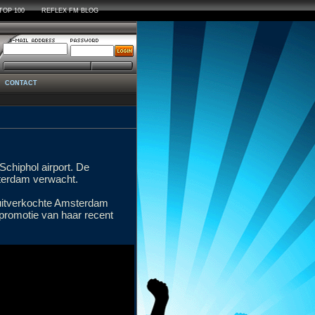
TOP 100
REFLEX FM BLOG
|
CONTACT
chiphol airport. De
sterdam verwacht.
uitverkochte Amsterdam
 promotie van haar recent