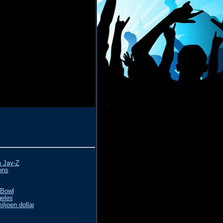
n Jay-Z
ons
 Bowl
geles
ljoen dollar