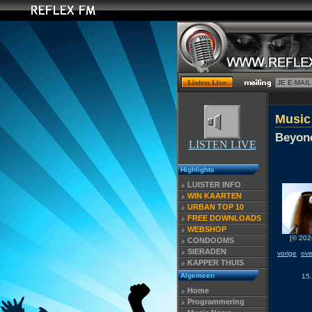
Music
Beyonc
LISTEN LIVE
Highlights
LUISTER INFO
WIN KAARTEN
URBAN TOP 10
FREE DOWNLOADS
WEBSHOP
[© 202
CONDOOMS
SIERADEN
vorige
ove
KAPPER THUIS
Algemeen
15
Home
Programmering