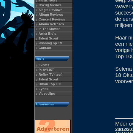
weg. Ze
Music News
Overig Nieuws
Waverly
Single Reviews
succesv
Album Reviews
de eers
Concert Reviews
Album Releases
miljoen
In The Movies
Artist Bio's
Haar ni
Talent Scout
een ni
Vandaag op TV
Contact
vorige 
Top 10
Music
Events
Selena 
PLAYLIST
18 Okt
Reflex TV (test)
Talent Scout
voorver
Urban Top 100
Lyrics
Videoclips
Advertenties
Meer o
28/12/20