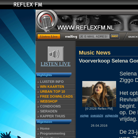
Music News
Voorverkoop Selena Gom
LISTEN LIVE
Selena
Highlights
Ziggo 
LUISTER INFO
WIN KAARTEN
URBAN TOP 10
Het opt
FREE DOWNLOADS
Revival
WEBSHOP
begint.
CONDOOMS
[© 2026 Reflex FM]
SIERADEN
op. De 
vorige
overzicht
volgende
KAPPER THUIS
vrijdag.
Algemeen
26.04.2016
Home
De 23-j
Programmering