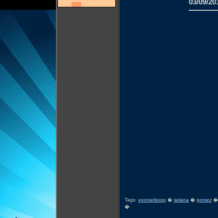
03/09/20
Tags:
voorverkoop
�
selana
�
gomez
�