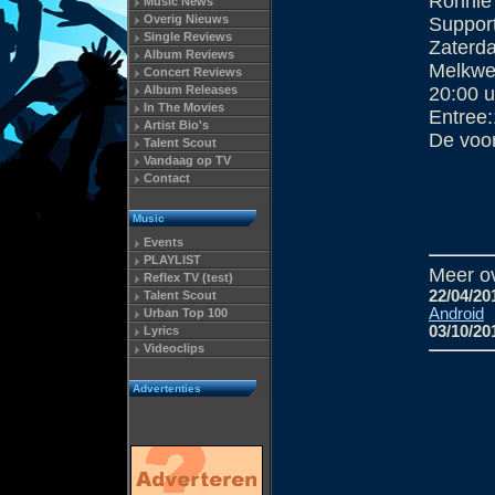
Ronnie
Music News
Overig Nieuws
Suppor
Single Reviews
Zaterda
Album Reviews
Melkwe
Concert Reviews
Album Releases
20:00 u
In The Movies
Entree:
Artist Bio's
De voor
Talent Scout
Vandaag op TV
Contact
Music
Events
PLAYLIST
Meer ov
Reflex TV (test)
22/04/20
Talent Scout
Android
Urban Top 100
03/10/20
Lyrics
Videoclips
Advertenties