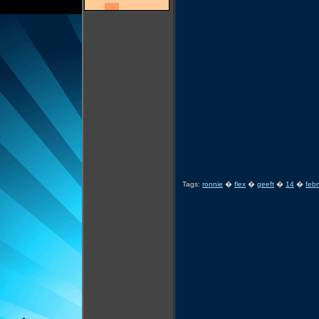
Tags:
ronnie
�
flex
�
geeft
�
14
�
febr