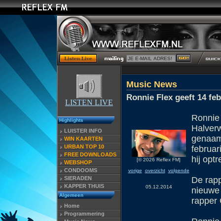
Music News
Ronnie Flex geeft 14 f
LISTEN LIVE
Ronnie 
Highlights
Halver
LUISTER INFO
genaamd
WIN KAARTEN
URBAN TOP 10
februar
FREE DOWNLOADS
hij opt
[© 2026 Reflex FM]
WEBSHOP
CONDOOMS
vorige
overzicht
volgende
SIERADEN
De rapp
KAPPER THUIS
05.12.2014
nieuwe 
Algemeen
rapper 
Home
Programmering