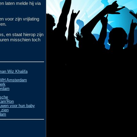
en laten melde hij via
n voor zijn vrijlating
ren.
, en staat hierop zijn
euren misschien toch
man Wiz Khalifa
r HMH Amsterdam
erk
erdam
rsche
.Cam'Ron
ouwen voor hun baby
 zien
rdam