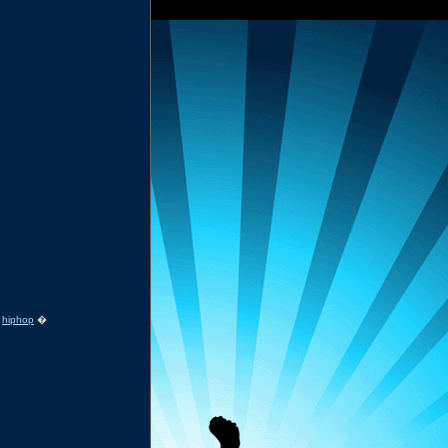
�
hiphop
�