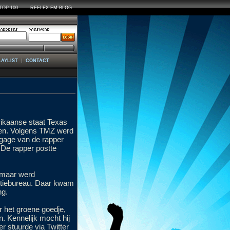
TOP 100
REFLEX FM BLOG
|
LAYLIST
CONTACT
erikaanse staat Texas
fen. Volgens TMZ werd
bagage van de rapper
 De rapper postte
 maar werd
itiebureau. Daar kwam
ng.
r het groene goedje,
n. Kennelijk mocht hij
er stuurde via Twitter