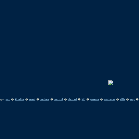
ags:
wiz
�
khalifa
�
post
�
selfies
�
vanuit
�
de cel
�
28
�
grams
�
mixtape
�
r&b
�
rap