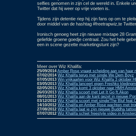
selfies genomen in zijn cel de wereld in. Enkele ur
Twitter dat hij weer op vrije voeten is.
Tijdens zijn detentie riep hij zijn fans op om te pleite
door middel van de hashtag #freetrapwiz,te Twitte
Ironisch genoeg heet zijn nieuwe mixtape 28 Grams
geliefde groene goedje centraal. Zou het hele geb
een in scene gezette marketingstunt zijn?
Meer over Wiz Khalifa:
25/09/2014
Amber Rose vraagt scheiding aan van haar 
07/02/2014
Wiz Khalifa terug met single We Dem Boyz
07/05/2013
Win vrijkaarten voor Wiz Khalifa 3 oktobe
03/05/2013
Wiz Khalifa lanceert eigen Freshko kledingm
02/05/2013
Wiz Khalifa komt 3 oktober naar HMH Amst
26/03/2013
Wiz Khalifa scoort met Let It Go ft.Akon
08/01/2013
Wiz Khalifa aan de kant gezet in nieuwe Po
03/12/2012
Wiz Khalifa scoort met single'The Bluf feat
14/10/2012
Wiz Khalifa en Amber Rose wachten met tr
27/08/2012
Wiz Khalifa laat je zijn nieuwe Buddha tattoo
07/07/2012
Wiz Khalifa schiet freestyle video in Amste