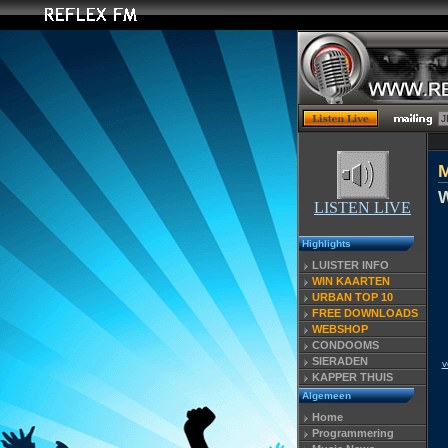
W
LISTEN LIVE
Highlights
LUISTER INFO
WIN KAARTEN
URBAN TOP 10
FREE DOWNLOADS
WEBSHOP
CONDOOMS
SIERADEN
v
KAPPER THUIS
Algemeen
Home
Programmering