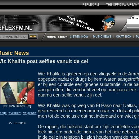
REFLEX FM
THE OFFICIAL URBAN 
|
|
|
LISTEN NOW
MUSICNEWS
CHAT BOX
P
Music News
iz Khalifa post selfies vanuit de cel
Wiz Khalifa is gisteren op een vliegveld in de Am
opgepakt nadat er drugs bij hem waren aangetrof
er bij een controle een 'groene substantie' in de 
aangetroffen, die verdacht veel op marijuana leek.
daarna een selfie vanuit zijn cel.
Wiz Khalifa was op weg van El Paso naar Dallas,
[© 2026 Reflex FM]
gearresteerd en meegenomen naar een lokaal pol
orige
overzicht
volgende
men tot de conclusie dat het inderdaad om wiet gi
27.05.2014
De rapper, die bekend staat om zijn voorliefde voo
leek niet erg onder de indruk van het hele gebeure
in de cel zijn telefoon bij zich houden want de rapp