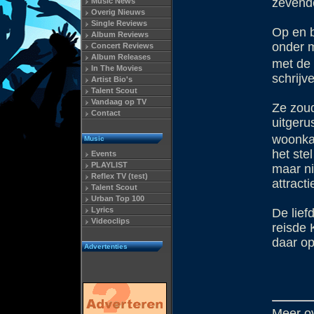
zevend
Music News
Overig Nieuws
Single Reviews
Op en b
Album Reviews
onder m
Concert Reviews
Album Releases
met de 
In The Movies
schrijve
Artist Bio's
Talent Scout
Vandaag op TV
Ze zoud
Contact
uitgeru
woonkam
Music
het ste
Events
PLAYLIST
maar ni
Reflex TV (test)
attract
Talent Scout
Urban Top 100
Lyrics
De lief
Videoclips
reisde 
daar op
Advertenties
Meer o