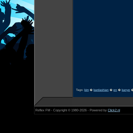
Tags:
kim
�
kardashian
�
en
�
kanye
Reflex FM - Copyright © 1980-2026 - Powered by
Click2.nl