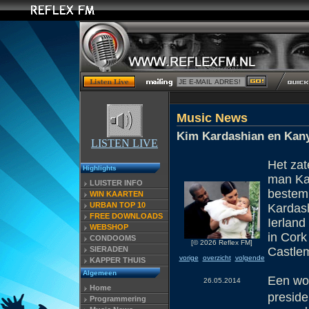
Music News
Kim Kardashian en Kany
LISTEN LIVE
Het za
Highlights
man Ka
LUISTER INFO
bestemm
WIN KAARTEN
URBAN TOP 10
Kardash
FREE DOWNLOADS
Ierland
WEBSHOP
in Cork
CONDOOMS
[© 2026 Reflex FM]
SIERADEN
Castlem
vorige
overzicht
volgende
KAPPER THUIS
Algemeen
Een woo
26.05.2014
Home
preside
Programmering