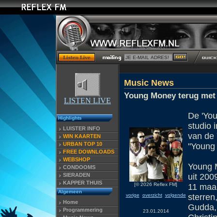
Music News
Young Money terug met
LISTEN LIVE
De 'You
Highlights
studio 
LUISTER INFO
van de 
WIN KAARTEN
URBAN TOP 10
"Young 
FREE DOWNLOADS
WEBSHOP
Young M
CONDOOMS
SIERADEN
uit 200
KAPPER THUIS
[© 2026 Reflex FM]
11 maar
Algemeen
sterren
vorige
overzicht
volgende
Home
Gudda, 
Programmering
23.01.2014