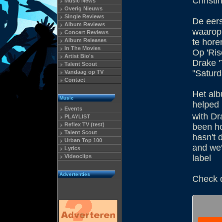
Christi
Music News
Overig Nieuws
Single Reviews
De eers
Album Reviews
waarop 
Concert Reviews
Album Releases
te horen
In The Movies
Op 'Ris
Artist Bio's
Drake '
Talent Scout
"Saturd
Vandaag op TV
Contact
Het alb
Music
helped 
Events
with Dr
PLAYLIST
Reflex TV (test)
been h
Talent Scout
hasn't 
Urban Top 100
and we'
Lyrics
Videoclips
label
Advertenties
Check d