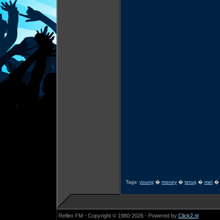
Tags:
young
�
money
�
terug
�
met
Reflex FM - Copyright © 1980-2026 - Powered by
Click2.nl