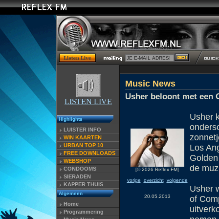
Music News
Usher beloont met een 
LISTEN LIVE
Usher k
Highlights
ondersc
LUISTER INFO
zonnetj
WIN KAARTEN
URBAN TOP 10
Los Ang
FREE DOWNLOADS
Golden
WEBSHOP
de muzi
CONDOOMS
[© 2026 Reflex FM]
SIERADEN
vorige
overzicht
volgende
KAPPER THUIS
Usher w
Algemeen
20.05.2013
of Com
Home
uitverk
Programmering