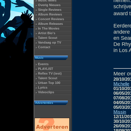
nemen. 
Music News
Overig Nieuws
schrijv
Single Reviews
award t
Album Reviews
Concert Reviews
Album Releases
Eerdere
In The Movies
andere 
Artist Bio's
en Sea
Talent Scout
Vandaag op TV
De Rhyt
Contact
in Los 
Music
Events
PLAYLIST
Meer o
Reflex TV (test)
Talent Scout
20/10/20
Urban Top 100
Michelle
Lyrics
01/10/20
Videoclips
06/05/20
07/08/20
04/05/20
Advertenties
05/03/20
Missin
12/11/20
30/10/20
26/09/20
18/09/20