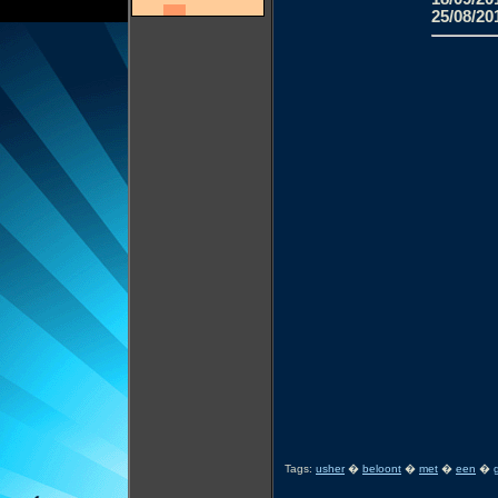
25/08/20
Tags:
usher
�
beloont
�
met
�
een
�