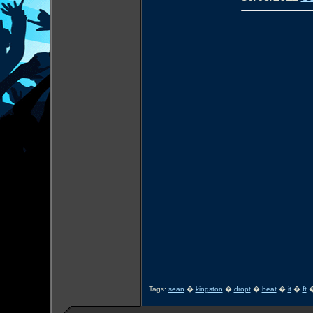
Tags:
sean
�
kingston
�
dropt
�
beat
�
it
�
ft