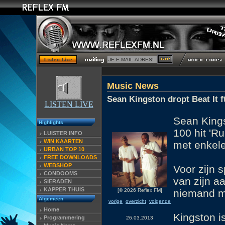
Music News
Sean Kingston dropt Beat It 
LISTEN LIVE
Sean Kings
Highlights
100 hit 'R
LUISTER INFO
WIN KAARTEN
met enkele
URBAN TOP 10
FREE DOWNLOADS
WEBSHOP
Voor zijn s
CONDOOMS
van zijn a
SIERADEN
KAPPER THUIS
[© 2026 Reflex FM]
niemand mi
Algemeen
vorige
overzicht
volgende
Home
Kingston i
Programmering
26.03.2013