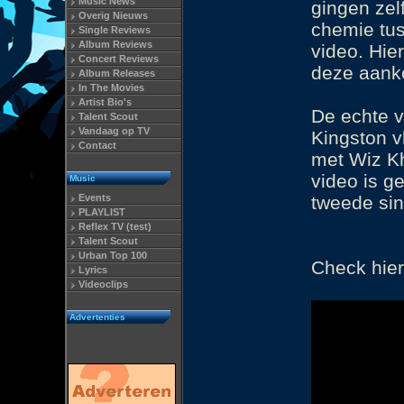
Music News
gingen zel
Overig Nieuws
chemie tus
Single Reviews
Album Reviews
video. Hie
Concert Reviews
deze aank
Album Releases
In The Movies
Artist Bio's
De echte v
Talent Scout
Vandaag op TV
Kingston v
Contact
met Wiz Kh
video is ge
Music
Events
tweede sin
PLAYLIST
Reflex TV (test)
Talent Scout
Urban Top 100
Check hier
Lyrics
Videoclips
Advertenties