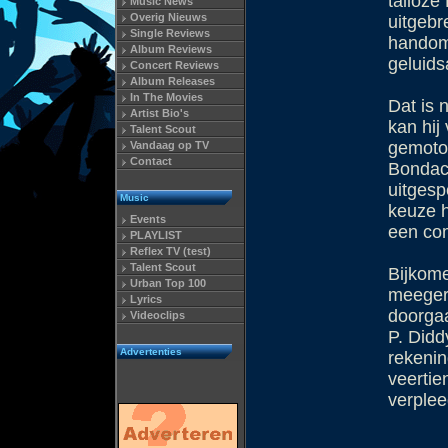
talloze
Music News
Overig Nieuws
uitgebr
Single Reviews
handomd
Album Reviews
geluids
Concert Reviews
Album Releases
In The Movies
Dat is 
Artist Bio's
kan hij
Talent Scout
gemotor
Vandaag op TV
Contact
Bondach
uitgesp
Music
keuze h
Events
een com
PLAYLIST
Reflex TV (test)
Talent Scout
Bijkome
Urban Top 100
meegere
Lyrics
doorga
Videoclips
P. Didd
Advertenties
rekenin
veertie
verplee