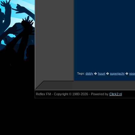
Tags:
diddy
�
huurt
�
superjacht
�
voo
Reflex FM - Copyright © 1980-2026 - Powered by
Click2.nl