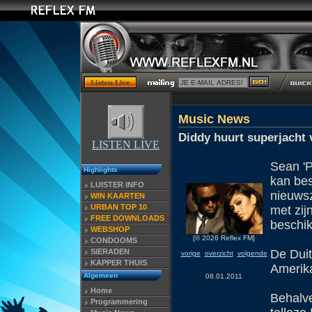
Music News
Diddy huurt superjacht 
LISTEN LIVE
Sean 'P
Highlights
kan bes
LUISTER INFO
nieuws
WIN KAARTEN
URBAN TOP 10
met zij
FREE DOWNLOADS
beschik
WEBSHOP
[© 2026 Reflex FM]
CONDOOMS
SIERADEN
De Duit
vorige
overzicht
volgende
KAPPER THUIS
Amerik
Algemeen
08.01.2011
Home
Behalve
Programmering