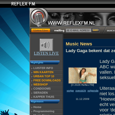
Music News
Lady Gaga bekent dat ze
LISTEN LIVE
Lady Ga
Highlights
ABC waa
LUISTER INFO
vallen.
WIN KAARTEN
URBAN TOP 10
seksuel
FREE DOWNLOADS
WEBSHOP
[© 2026 Reflex FM]
Uiteraa
CONDOOMS
vorige
overzicht
volgende
SIERADEN
niet lo
KAPPER THUIS
"Hoewel
11.12.2009
Algemeen
echt ve
Home
voor 'd
Programmering