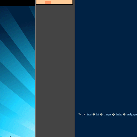
Tags:
lesi
�
bi
�
gaga
�
lady
�
lady g