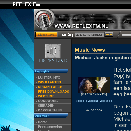
Music News
Michael Jackson gister
LISTEN LIVE
Het sto
Highlights
Pop) is
LUISTER INFO
familie
WIN KAARTEN
URBAN TOP 10
een laa
FREE DOWNLOADS
een be
[© 2026 Reflex FM]
WEBSHOP
vorige
overzicht
volgende
CONDOOMS
SIERADEN
De uitv
KAPPER THUIS
04.09.2009
begon d
Algemeen
Michael
Home
in een
Programmering