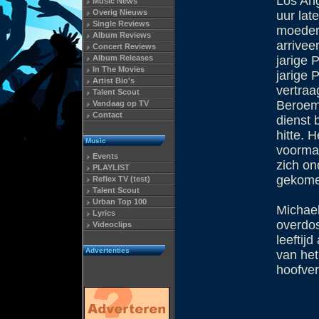
Los Ang
Music News
Overig Nieuws
uur lat
Single Reviews
moeder 
Album Reviews
arrivee
Concert Reviews
Album Releases
jarige 
In The Movies
jarige 
Artist Bio's
vertraa
Talent Scout
Beroemd
Vandaag op TV
Contact
dienst 
hitte. 
Music
voormal
Events
zich on
PLAYLIST
gekomen
Reflex TV (test)
Talent Scout
Urban Top 100
Michael
Lyrics
overdos
Videoclips
leeftij
Advertenties
van het
hoofver