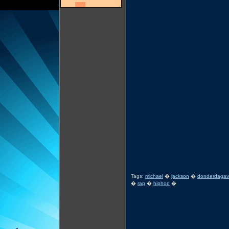
Tags:
michael
�
jackson
�
donderdaga
�
rap
�
hiphop
�