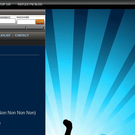
TOP 100
REFLEX FM BLOG
|
LAYLIST
CONTACT
n Non Non Non Non)
)