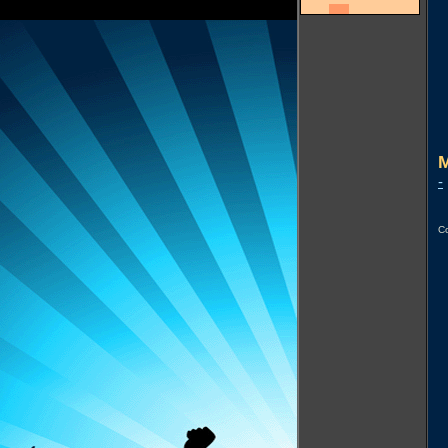
M
-
Co