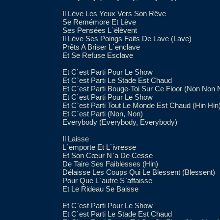
Il Lève Les Yeux Vers Son Rêve
Se Remémore Et Lève
Ses Pensées L`élèvent
Il Lève Ses Poings Faits De Lave (Lave)
Prêts A Briser L`enclave
Et Se Refuse Esclave
Et C`est Parti Pour Le Show
Et C`est Parti Le Stade Est Chaud
Et C`est Parti Bouge-Toi Sur Ce Floor (Non No
Et C`est Parti Pour Le Show
Et C`est Parti Tout Le Monde Est Chaud (Hin Hin
Et C`est Parti (Non, Non)
Everybody (Everybody, Everybody)
Il Laisse
L`emporte Et L`ivresse
Et Son Cœur N`a De Cesse
De Taire Ses Faiblesses (Hin)
Délaisse Les Coups Qui Le Blessent (Blessent)
Pour Que L`autre S`affaisse
Et Le Rideau Se Baisse
Et C`est Parti Pour Le Show
Et C`est Parti Le Stade Est Chaud