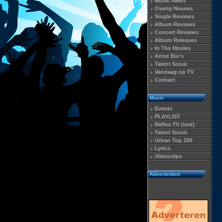
Music News
Overig Nieuws
Single Reviews
Album Reviews
Concert Reviews
Album Releases
In The Movies
Artist Bio's
Talent Scout
Vandaag op TV
Contact
Music
Events
PLAYLIST
Reflex TV (test)
Talent Scout
Urban Top 100
Lyrics
Videoclips
Advertenties