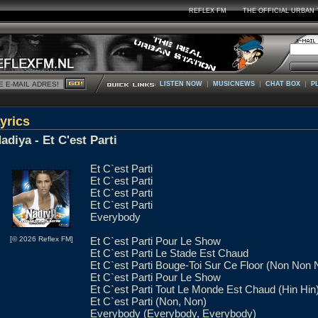
REFLEX FM
THE OFFICIAL URBAN 
|
|
|
LISTEN NOW
MUSICNEWS
CHAT BOX
P
yrics
adiya - Et C'est Parti
Et C`est Parti
Et C`est Parti
Et C`est Parti
Et C`est Parti
Everybody
[© 2026 Reflex FM]
Et C`est Parti Pour Le Show
Et C`est Parti Le Stade Est Chaud
Et C`est Parti Bouge-Toi Sur Ce Floor (Non No
Et C`est Parti Pour Le Show
Et C`est Parti Tout Le Monde Est Chaud (Hin Hin
Et C`est Parti (Non, Non)
Everybody (Everybody, Everybody)