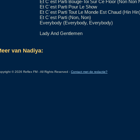
Et C`est Parti Bouge-Toi Sur Ce Floor (Non No
Et C`est Parti Pour Le Show
Et C`est Parti Tout Le Monde Est Chaud (Hin Hin
Et C`est Parti (Non, Non)
Everybody (Everybody, Everybody)
Lady And Gentlemen
eer van Nadiya:
pyright © 2026 Reflex FM - All Rights Reserved -
Contact met de redactie?