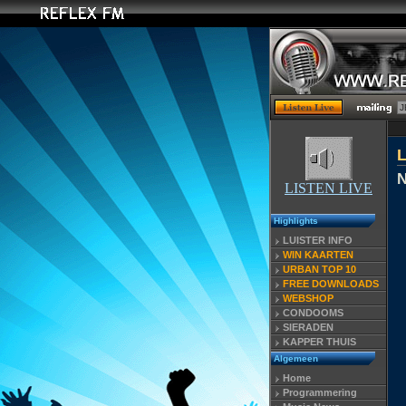
L
N
LISTEN LIVE
Highlights
LUISTER INFO
WIN KAARTEN
URBAN TOP 10
FREE DOWNLOADS
WEBSHOP
CONDOOMS
SIERADEN
KAPPER THUIS
Algemeen
Home
Programmering